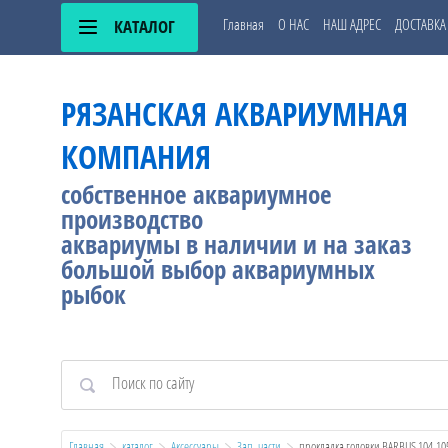
Главная
О НАС
НАШ АДРЕС
ДОСТАВКА
КАТАЛОГ
РЯЗАНСКАЯ АКВАРИУМНАЯ
КОМПАНИЯ
собственное аквариумное
производство
аквариумы в наличии и на заказ
большой выбор аквариумных
рыбок
АМА
НЫЕ
Главная
каталог
Аксессуары
Зап. части
  прокладка головки BARBUS 104,10