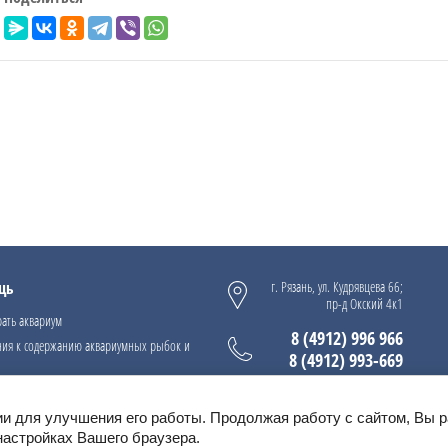
щь
г. Рязань, ул. Кудрявцева 66;
пр-д Окский 4к1
ать аквариум
8 (4912) 996 966
ния к содержанию аквариумных рыбок и
8 (4912) 993-669
ии для улучшения его работы. Продолжая работу с сайтом, Вы 
настройках Вашего браузера.