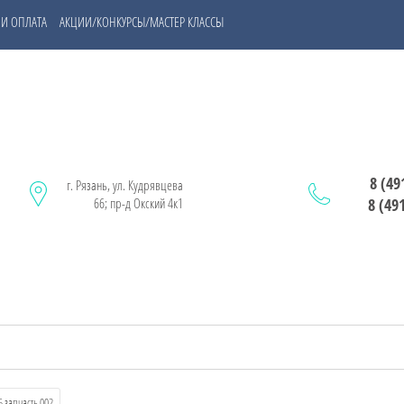
 И ОПЛАТА
АКЦИИ/КОНКУРСЫ/МАСТЕР КЛАССЫ
8 (49
г. Рязань, ул. Кудрявцева
66; пр-д Окский 4к1
8 (49
5 запчасть 002