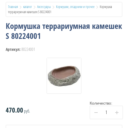
Главная
каталог
Аксессуары
Кормушки, отсадники и прочее
  Кормушка 
террариумная камешек S 80224001
Кормушка террариумная камешек
S 80224001
80224001
Артикул:
Количество:
470.00
руб.
−
+