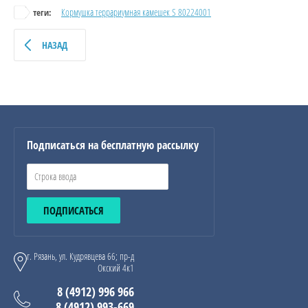
Кормушка террариумная камешек S 80224001
теги:
НАЗАД
Подписаться на бесплатную рассылку
ПОДПИСАТЬСЯ
г. Рязань, ул. Кудрявцева 66; пр-д
Окский 4к1
8 (4912) 996 966
8 (4912) 993-669