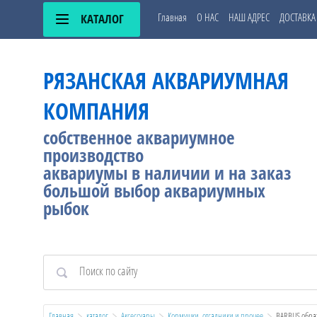
Главная
О НАС
НАШ АДРЕС
ДОСТАВКА
КАТАЛОГ
РЯЗАНСКАЯ АКВАРИУМНАЯ
КОМПАНИЯ
собственное аквариумное
производство
аквариумы в наличии и на заказ
большой выбор аквариумных
рыбок
АМА
НЫЕ
Главная
каталог
Аксессуары
Кормушки, отсадники и прочее
  BARBUS обра