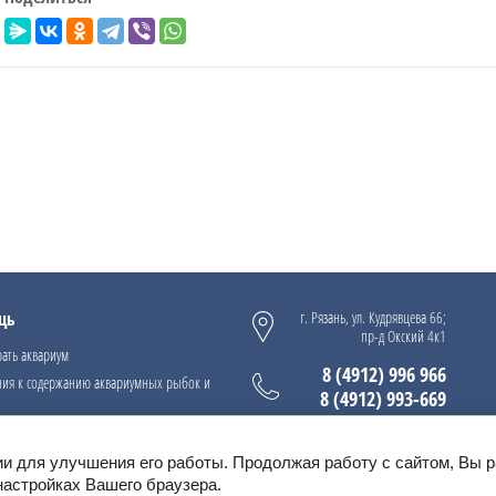
щь
г. Рязань, ул. Кудрявцева 66;
пр-д Окский 4к1
ать аквариум
8 (4912) 996 966
ния к содержанию аквариумных рыбок и
8 (4912) 993-669
ии для улучшения его работы. Продолжая работу с сайтом, Вы 
настройках Вашего браузера.