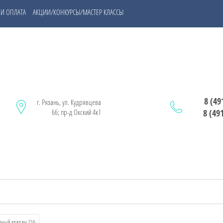
 И ОПЛАТА
АКЦИИ/КОНКУРСЫ/МАСТЕР КЛАССЫ
8 (49
г. Рязань, ул. Кудрявцева
66; пр-д Окский 4к1
8 (49
тный клапан 216